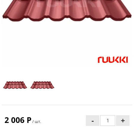
2 006 P
-
+
/ шт.