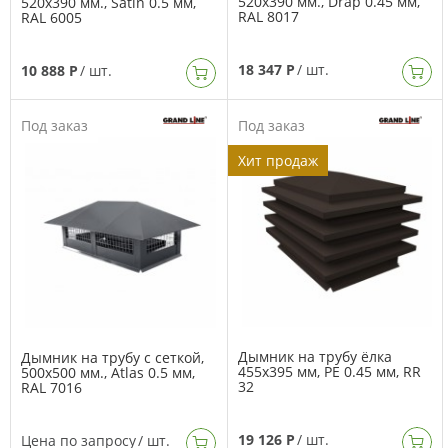
520х390 мм., Drap 0.45 мм,
520х390 мм., Satin 0.5 мм,
RAL 8017
RAL 6005
18 347 Р
/ шт.
10 888 Р
/ шт.
Под заказ
Под заказ
Хит продаж
Дымник на трубу ёлка
Дымник на трубу с сеткой,
455х395 мм, PE 0.45 мм, RR
500х500 мм., Atlas 0.5 мм,
32
RAL 7016
19 126 Р
/ шт.
Цена по запросу
/ шт.