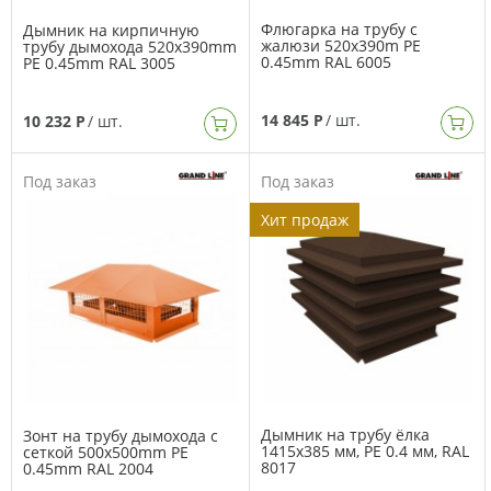
Флюгарка на трубу с
Дымник на кирпичную
жалюзи 520x390m PE
трубу дымохода 520x390mm
0.45mm RAL 6005
PE 0.45mm RAL 3005
14 845 Р
/ шт.
10 232 Р
/ шт.
Под заказ
Под заказ
Хит продаж
Дымник на трубу ёлка
Зонт на трубу дымохода с
1415х385 мм, PE 0.4 мм, RAL
сеткой 500x500mm PE
8017
0.45mm RAL 2004