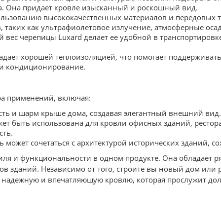
а. Она придает кровле изысканный и роскошный вид.
льзованию высококачественных материалов и передовых те
 таких как ультрафиолетовое излучение, атмосферные осад
вес черепицы Luxard делает ее удобной в транспортировке 
адает хорошей теплоизоляцией, что помогает поддерживат
 и кондиционирование.
ра применений, включая:
ть и шарм крыше дома, создавая элегантный внешний вид.
ет быть использована для кровли офисных зданий, рестора
сть.
ь может сочетаться с архитектурой исторических зданий, со
тиля и функциональности в одном продукте. Она обладает 
 зданий. Независимо от того, строите вы новый дом или 
ь надежную и впечатляющую кровлю, которая прослужит долг