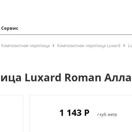
Сервис
Композитная черепица
Композитная черепица Luxard
L
ица Luxard Roman Алл
1 143 P
/ куб. метр