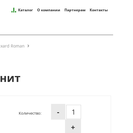
Каталог
О компании
Партнерам
Контакты
uxard Roman
анит
-
Количество:
+