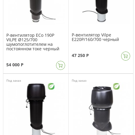
P-вентилятор Vilpe
P-вентилятор ECo 190P
E220P/160/700 черный
VILPE Ø125/700
шумопоглотителем на
постоянном токе черный
47 250 Р
54 000 Р
Под заказ
Под заказ