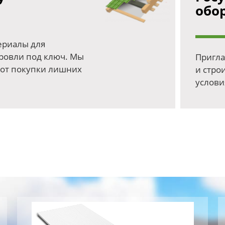
обо
ериалы для
кровли под ключ. Мы
Пригла
 от покупки лишних
и стро
услови