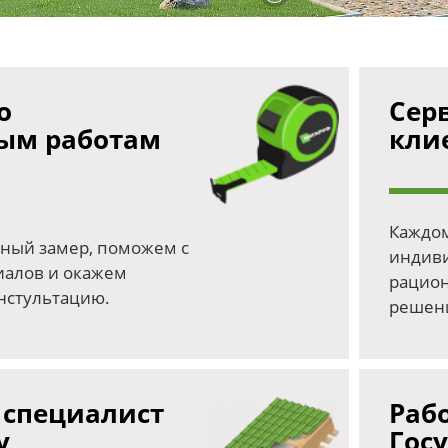
о
Сер
ым работам
кли
Каждом
ный замер, поможем с
индиви
иалов и окажем
рацион
нстультацию.
решен
специалист
Рабо
у
Гос