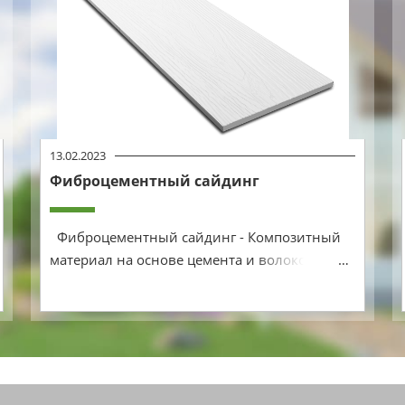
13.02.2023
Фиброцементный сайдинг
Подробнее
Фиброцементный сайдинг - Композитный
материал на основе цемента и волокон
целлюлозы, который используется для
наружной отделки фасада частных строений
и домов небольшой этажности. Выпускают
его в виде узких и длинных планок длиной
3600 мм, шириной 120–200 мм, толщиной
6–20 мм. Также фиброцемент может быть в