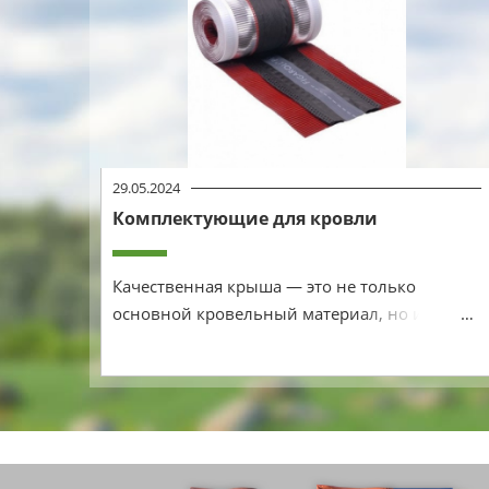
29.05.2024
Комплектующие для кровли
Подробнее
Качественная крыша — это не только
основной кровельный материал, но и
множество дополнительных элементов,
которые обеспечивают её надежность,
долговечность и эстетику. Комплектующие
для кровли играют ключевую роль в
создании и защите кровельной конструкции
от различных внешних воздействий.